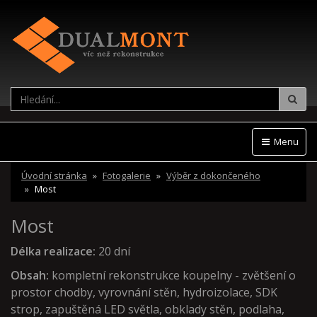
Hled
Menu
Úvodní stránka
Fotogalerie
Výběr z dokončeného
Most
Most
Délka realizace:
20 dní
Obsah:
kompletní rekonstrukce koupelny - zvětšení o
prostor chodby, vyrovnání stěn, hydroizolace, SDK
strop, zapuštěná LED světla, obklady stěn, podlaha,